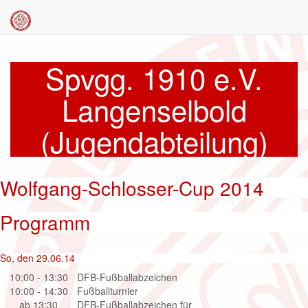
Spvgg. 1910 e.V.
Langenselbold
(Jugendabteilung)
Wolfgang-Schlosser-Cup 2014
Programm
So, den 29.06.14
10:00 - 13:30
DFB-Fußballabzeichen
10:00 - 14:30
Fußballturnier
ab 13:30
DFB-Fußballabzeichen für