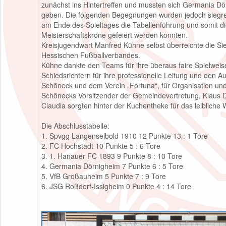
zunächst ins Hintertreffen und mussten sich Germania D
geben. Die folgenden Begegnungen wurden jedoch siegre
am Ende des Spieltages die Tabellenführung und somit d
Meisterschaftskrone gefeiert werden konnten.
Kreisjugendwart Manfred Kühne selbst überreichte die Si
Hessischen Fußballverbandes.
Kühne dankte den Teams für ihre überaus faire Spielweis
Schiedsrichtern für ihre professionelle Leitung und den A
Schöneck und dem Verein „Fortuna“, für Organisation und
Schönecks Vorsitzender der Gemeindevertretung, Klaus D
Claudia sorgten hinter der Kuchentheke für das leibliche 
Die Abschlusstabelle:
1. Spvgg Langenselbold 1910 12 Punkte 13 : 1 Tore
2. FC Hochstadt 10 Punkte 5 : 6 Tore
3. 1. Hanauer FC 1893 9 Punkte 8 : 10 Tore
4. Germania Dörnigheim 7 Punkte 6 : 5 Tore
5. VfB Großauheim 5 Punkte 7 : 9 Tore
6. JSG Roßdorf-Issigheim 0 Punkte 4 : 14 Tore