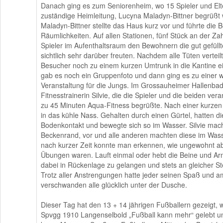
Danach ging es zum Seniorenheim, wo 15 Spieler und Elt
zuständige Heimleitung, Lucyna Maladyn-Bittner begrüßt
Maladyn-Bittner stellte das Haus kurz vor und führte die 
Räumlichkeiten. Auf allen Stationen, fünf Stück an der Zah
Spieler im Aufenthaltsraum den Bewohnern die gut gefüllt
sichtlich sehr darüber freuten. Nachdem alle Tüten vertei
Besucher noch zu einem kurzen Umtrunk in die Kantine 
gab es noch ein Gruppenfoto und dann ging es zu einer w
Veranstaltung für die Jungs. Im Grossauheimer Hallenbad
Fitnesstrainerin Silvie, die die Spieler und die beiden vera
zu 45 Minuten Aqua-Fitness begrüßte. Nach einer kurzen
in das kühle Nass. Gehalten durch einen Gürtel, hatten d
Bodenkontakt und bewegte sich so im Wasser. Silvie ma
Beckenrand, vor und alle anderen machten diese im Wass
nach kurzer Zeit konnte man erkennen, wie ungewohnt a
Übungen waren. Lauft einmal oder hebt die Beine und A
dabei in Rückenlage zu gelangen und stets an gleicher St
Trotz aller Anstrengungen hatte jeder seinen Spaß und 
verschwanden alle glücklich unter der Dusche.
Dieser Tag hat den 13 + 14 jährigen Fußballern gezeigt, w
Spvgg 1910 Langenselbold „Fußball kann mehr“ gelebt 