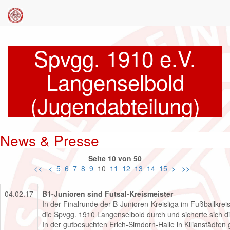
Spvgg. 1910 e.V.
Langenselbold
(Jugendabteilung)
News & Presse
Seite 10 von 50
<<
<
5
6
7
8
9
10
11
12
13
14
15
>
>>
04.02.17
B1-Junioren sind Futsal-Kreismeister
In der Finalrunde der B-Junioren-Kreisliga im Fußballkrei
die Spvgg. 1910 Langenselbold durch und sicherte sich di
In der gutbesuchten Erich-Simdorn-Halle in Kilianstädten 