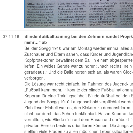
07.11.16
Blindenfußballtraining bei den Zehnern rundet Proje
mehr…“ ab
Bei der Spvgg 1910 war am Montag wieder einmal alles a
Zuschauer und Eltern sahen, dass Kinder und Jugendliche
Kopfprotektoren bewaffnet dem Ball in einem abgesperrte
liefen. Ein wildes Gerufe war zu hören: „nach rechts, nein 
geradeaus.“ Und die Bälle hörten sich an, als wären Glöc
verborgen.
Die Lösung war recht einfach. Im Rahmen des Jugend- un
„Fußball kann mehr.. “ konnte der blinde Fußballnational
Koporan für eine Trainingseinheit Blindenfußball bei den S
Jugend der Spvgg 1910 Langenselbold verpflichtet werde
Ziel dieser Einheit war es, den Kickern zu demonstrieren,
nicht nur durch das Sehen funktioniert. Hasan Koporan k
vermitteln, wie Blinde sich auf dem Rasen und darüber h
privaten Bereich bestens orientieren können. Die Jungs w
stellten viele Fragen zu allen möglichen Lebenssituation